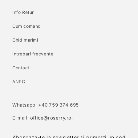
Info Retur
Cum comand
Ghid marimi
Intrebari frecvente
Contact
ANPC
Whatsapp: +40 759 374 695
E-mail:
office@roserry.ro
.
Aboneaza-te la newsletter si primesti un cod