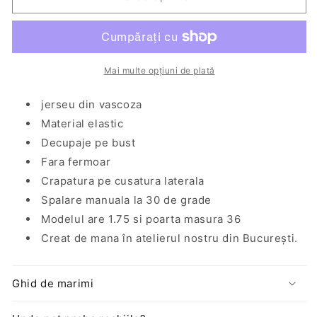
lunga
lunga
rosie
rosie
din
din
jerseu
jerseu
cu
cu
Mai multe opțiuni de plată
decupaje
decupaje
Mykonos
Mykonos
jerseu din vascoza
Material elastic
Decupaje pe bust
Fara fermoar
Crapatura pe cusatura laterala
Spalare manuala la 30 de grade
Modelul are 1.75 si poarta masura 36
Creat de mana în atelierul nostru din București.
Ghid de marimi