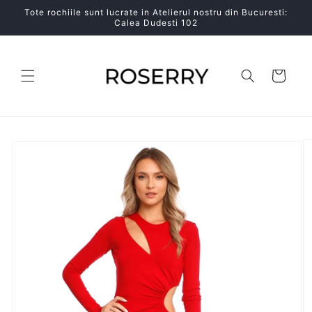
Salt la
Tote rochiile sunt lucrate in Atelierul nostru din Bucuresti:
conținut
Calea Dudesti 102
Coș
Salt la
informațiile
despre
produs