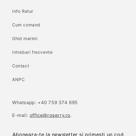
Info Retur
Cum comand
Ghid marimi
Intrebari frecvente
Contact
ANPC
Whatsapp: +40 759 374 695
E-mail:
office@roserry.ro
.
Aboneaza-te la newsletter si primesti un cod