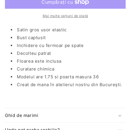
din
din
satin
satin
Vienne
Vienne
Mai multe opțiuni de plată
Satin gros usor elastic
Bust captusit
Inchidere cu fermoar pe spate
Decolteu patrat
Floarea este inclusa
Curatare chimica
Modelul are 1.75 si poarta masura 36
Creat de mana în atelierul nostru din București.
Ghid de marimi
Unde pot proba rochiile?