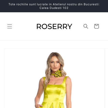
Salt la
Tote rochiile sunt lucrate in Atelierul nostru din Bucuresti:
conținut
Calea Dudesti 102
Coș
Salt la
informațiile
despre
produs