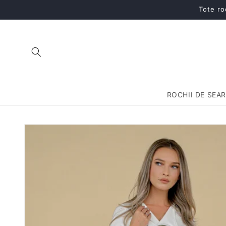
Salt la
Tote ro
conținut
ROCHII DE SEA
Salt la
informațiile
despre
produs