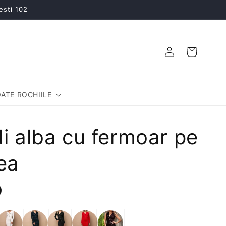
esti 102
Conectați-
Coș
vă
ATE ROCHIILE
i alba cu fermoar pe
ea