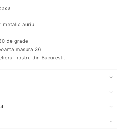
scoza
r metalic auriu
30 de grade
 poarta masura 36
lierul nostru din București.
ul