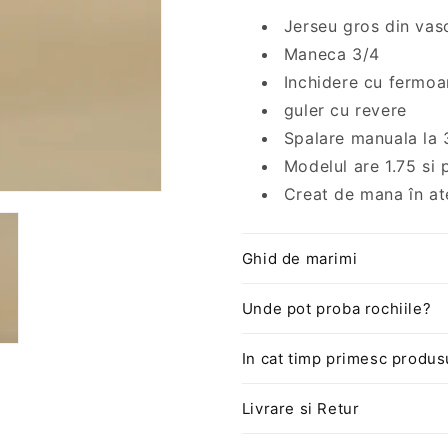
Chelsea
Chelsea
Jerseu gros din va
Maneca 3/4
Inchidere cu fermoa
guler cu revere
Spalare manuala la 
Modelul are 1.75 si
Creat de mana în ate
Ghid de marimi
Unde pot proba rochiile?
In cat timp primesc produs
Livrare si Retur