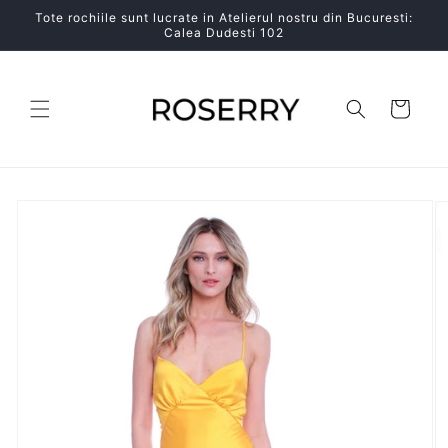
Salt la
Tote rochiile sunt lucrate in Atelierul nostru din Bucuresti:
conținut
Calea Dudesti 102
Coș
Salt la
informațiile
despre
produs