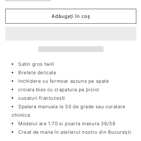
cantitatea
cantitatea
pentru
pentru
Rochie
Rochie
Adăugați în coș
midi
midi
din
din
satin
satin
galbena
galbena
cu
cu
crapatura
crapatura
Seville
Seville
Satin gros twill
Bretele delicate
Inchidere cu fermoar ascuns pe spate
croiala bias cu crapatura pe picior
cusaturi frantuzesti
Spalare manuala la 30 de grade sau curatare
chimica
Modelul are 1.70 si poarta masura 36/38
Creat de mana în atelierul nostru din București.