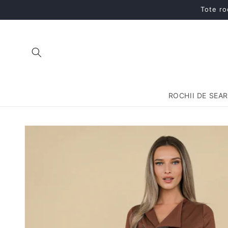
Salt la
Tote ro
conținut
ROCHII DE SEA
Salt la
informațiile
despre
produs