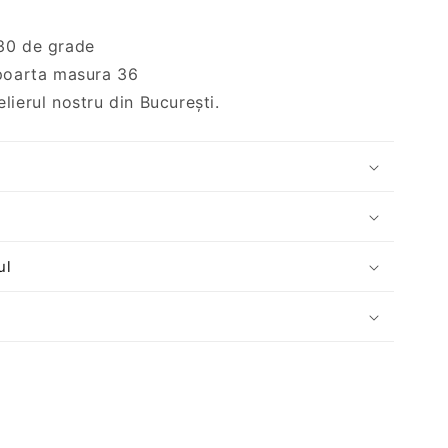
30 de grade
 poarta masura 36
lierul nostru din București.
ul