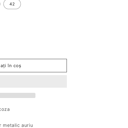
42
ați în coș
scoza
r metalic auriu