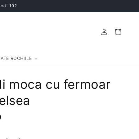
esti 102
Conectați-
Coș
vă
ATE ROCHIILE
di moca cu fermoar
elsea