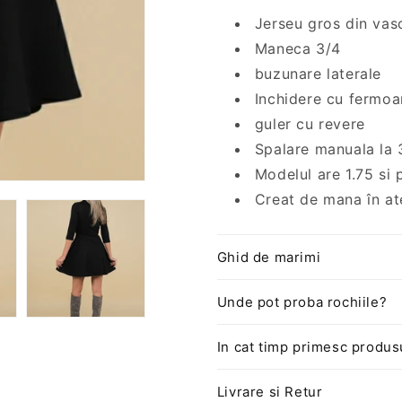
fata
fata
Jerseu gros din va
Chelsea
Chelsea
Maneca 3/4
buzunare laterale
Inchidere cu fermoa
guler cu revere
Spalare manuala la 
Modelul are 1.75 si
Creat de mana în ate
Ghid de marimi
Unde pot proba rochiile?
In cat timp primesc produs
Livrare si Retur