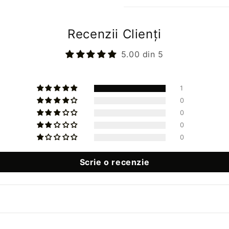
Recenzii Clienți
5.00 din 5
1
0
0
0
0
Scrie o recenzie