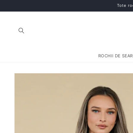
Salt la
Tote ro
conținut
ROCHII DE SEA
Salt la
informațiile
despre
produs