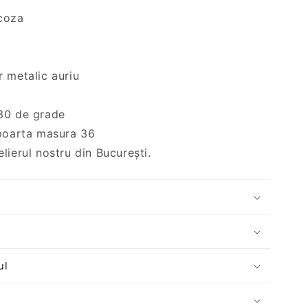
scoza
r metalic auriu
30 de grade
 poarta masura 36
lierul nostru din București.
ul