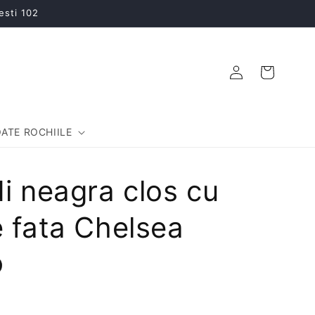
esti 102
Conectați-
Coș
vă
ATE ROCHIILE
i neagra clos cu
 fata Chelsea