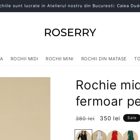
chiile sunt lucrate in Atelierul nostru din Bucuresti: Calea Dud
RA
ROCHII MIDI
ROCHII MINI
ROCHII DIN MATASE
TO
Rochie mid
fermoar pe
Preț
Preț
350 lei
380 lei
Sale
obișnuit
redus