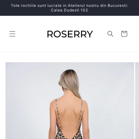
Salt la
Tote rochiile sunt lucrate in Atelierul nostru din Bucuresti:
conținut
Calea Dudesti 102
Coș
Salt la
informațiile
despre
produs